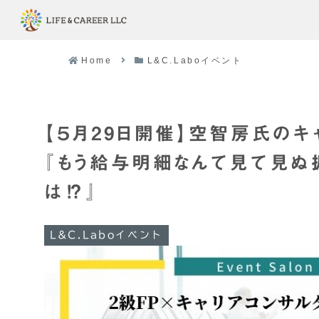
Home
L&C.Laboイベント
【５月29日開催】空智房氏の
『もう給与明細なんて見て見ぬ
は⁉️』
L&C.Laboイベント