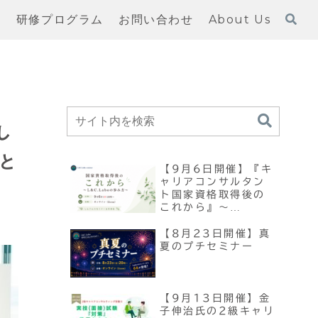
習
研修プログラム
お問い合わせ
About Us
し
と
【9月6日開催】『キ
ャリアコンサルタン
ト国家資格取得後の
これから』～
L&C.Laboの歩み方
～
【8月23日開催】真
夏のプチセミナー
【9月13日開催】金
子伸治氏の2級キャリ