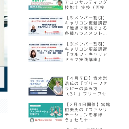
アコンサルティング
技能士 実技（面接）
試験『対策』準備セ
ミナー
【※メンバー割引】
キャリコン更新講習
『職場で実践できる
各種ハラスメントに
対する対応』
【10/3・12/5開
【※メンバー割引】
催】
キャリコン更新講習
『セルフ・キャリア
ドック実践講座』
（セミナー・研修・
面談実施）【10/24
開催】
【４月７日】青木崇
浩氏の『ブリーフセ
ラピーの歩み方
（3）』ブリーフセラ
ピーのエッセンス
【2月4日開催】當銘
裕美氏の『ファシリ
テーションを学ぼ
う』セミナー