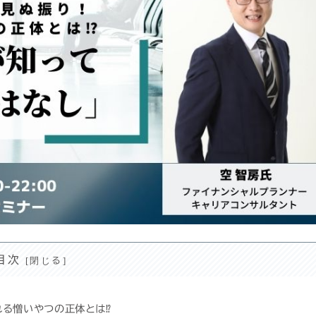
目次
る憎いやつの正体とは⁉️