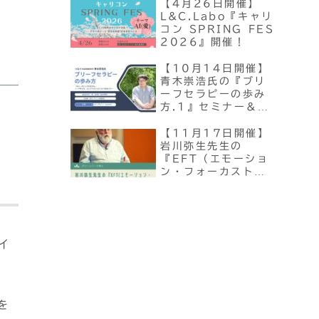
【4月26日開催】
L&C.Labo『キャリ
コン SPRING FES
2026』開催！
【10月14日開催】
青木崇浩氏の『ブリ
ーフセラピーの歩み
方.1』セミナー＆ワ
ーク
【11月17日開催】
岩川弥生先生の
『EFT（エモーショ
ン・フォーカスト・
️
セラピー）勉強会』
イ
を