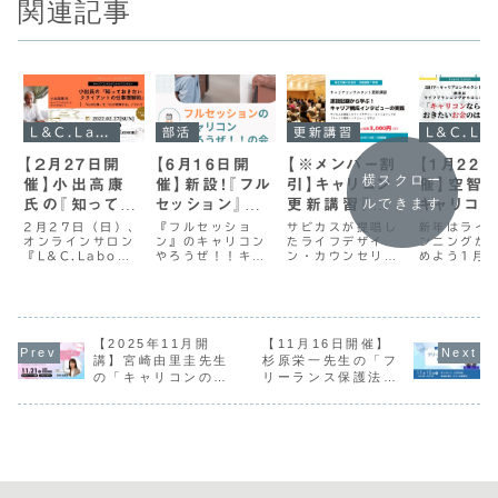
関連記事
L&C.Laboイベント
部活
更新講習
L&C.L
【２月27日開
【6月16日開
【※メンバー割
【1月22
横スクロー
催】小出高康
催】新設！『フル
引】キャリコン
催】空智
ルできます
氏の『知ってお
セッション』の
更新講習『逐
キャリコン
きたい！クライア
キャリコンやろ
語記録から学
知ってお
2月27日（日）、
『フルセッショ
サビカスが提唱し
新年はライ
オンラインサロン
ン』のキャリコン
たライフデザイ
ンニングか
ントの仕事理解
うぜ！！部活動案
ぶ！キャリア構
お⾦のは
『L&C.Labo』
やろうぜ！！キャ
ン・カウンセリン
めよう1月2
術』
内
成インタビュー
『新年は
にて、キャリアコ
リアコンサルティ
グの「キャリア構
（日）、オ
の実践』【11月
プランニ
ンサルタントであ
ングに自信がな
成インタビュー」
ンサロン
りITコンサルタン
い、実務経験をも
を学ぶ【キャリア
『L&C.La
9日開催】
らはじめよ
トの小出高康氏に
っと積みたい、フ
コンサルタント更
にて、キャ
よる『仕事理解』
ルセッションの実
新講習について】
ンサルタン
のセミナー＆ワー
【2025年11月開
践を通して実務能
【11月16日開催】
２０１６年４月よ
り2級ファ
クを開催いたしま
力を高めたいと思
り国家資格となっ
シャルプラ
講】宮崎由里圭先生
杉原栄一先生の「フ
す。「仕事を理解
っているLabの皆
たキャリアコンサ
の空智房氏
の「キャリコンのた
リーランス保護法の
する」キャリアコ
さんに向けた部活
ルタント資格につ
（SORAさ
めのAI実践講座」最
基本と活用」セミナ
ンサルティングの
を開始します。こ
きましては、常に
よるセミナ
新AIでアイデアを形
ー
中でポイントとな
の部活は以下の内
最新の知識を習得
ークを開催
にし、本質的なAI活
るプロセ...
容を基本としてい
し、スキルを維持
ます。講師
用思考を磨く
ま...
す...
ージ新年...