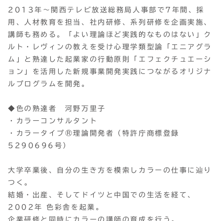
2013年～関西テレビ放送総務局人事部で7年間、採
用、人材教育を担当、社内研修、系列研修を企画実施、
講師も務める。「よい理論ほど実践的なものはない」ク
ルト・レヴィンの教えを受け心理学類型論「エニアグラ
ム」と熟達した起業家の行動原則「エフェクチュエーシ
ョン」を活用した新規事業開発実践につながるオリジナ
ルプログラムを開発。
◆色の熟達者 河野万里子
・カラーコンサルタント
・カラータイプ®理論開発者（特許庁商標登録
5290696号）
大学卒業後、自分の生き方を模索しカラーの仕事に辿り
つく。
結婚・出産、そしてドイツと中国での生活を経て、
2002年 色彩舎を起業。
企業研修と同時にカラーの講師の育成を行う。