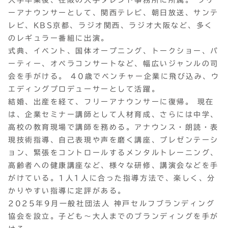
ーアナウンサーとして、関西テレビ、朝日放送、サンテ
レビ、KBS京都、ラジオ関西、ラジオ大阪など、多く
のレギュラー番組に出演。
式典、イベント、国体オープニング、トークショー、パ
ーティー、オペラコンサートなど、幅広いジャンルの司
会を手がける。 40歳でベンチャー企業に飛び込み、ウ
エディングプロデューサーとして活躍。
結婚、出産を経て、フリーアナウンサーに復帰。 現在
は、企業セミナー講師として人材育成、さらには中学、
高校の教育現場で講師を務める。アナウンス・朗読・表
現技術指導、自己表現や声を磨く講座、プレゼンテーシ
ョン、緊張をコントロールするメンタルトレーニング、
高齢者への健康講座など、様々な研修、講演会などを手
がけている。1人1人に合った指導方法で、楽しく、分
かりやすい指導に定評がある。
2025年9月一般社団法人 神戸セルフブランディング
協会を設立。子ども〜大人までのブランディングを手が