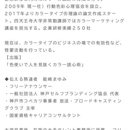
2009年 現一社）行動色彩心理協会を設立。
2017年よりカラータイプ®理論の論文作成スター
ト。四天王寺大学非常勤講師ではカラーマーケティング
講座を担当する。企業研修実績２５０社
現在は、カラータイプのビジネスの場での有効性など、
啓蒙活動を行っている。
【出版】
「色使いで人を見抜くカラー読心術」
◆伝える熟達者 能崎まゆみ
・フリーアナウンサー
・一般社団法人 神戸セルフブランディング協会 代表
・神戸市コベカツ事業者 放送・ブロードキャスティン
グクラブ 主宰
・国家資格キャリアコンサルタント
大学卒業後、在阪の大手タレント事務所に所属。 フリ