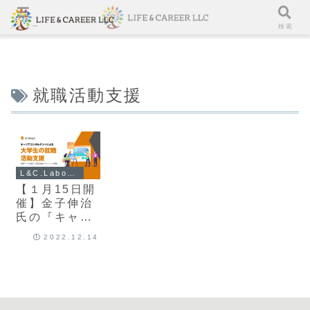
メニュー
検索
就職活動支援
L&C.Laboイベント
【１月15日開
催】金子伸治
氏の『キャリ
アコンサルタ
2022.12.14
ントによる大
学生の就職活
動支援』セミ
ナー＆ワーク