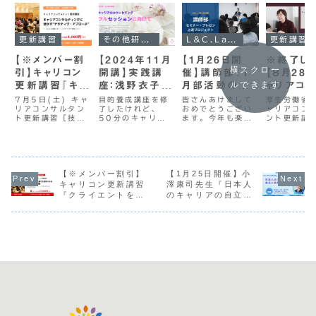
更新講習
その他研修等
L&C.Laboイベント
更新講習
【※メンバー割
【2024年11月
【1月26日開
※終了し
横スクロー
引】キャリコン
開講】実践講
催】講師部『1
【８月28
ルできます
更新講習『キャ
座：浅野衣子先
月部活動のご
ャリアコ
リアコンサルテ
生 キャリアの
案内』
タント更
7月5日(土) キャ
目的養成講座を修
皆さんあけまして
厚生労働省
リアコンサルタン
了したけれど、
おめでとうござい
ャリアコン
ィングに活か
カウンセリング
（技能講
ト更新講習［技能
50分のキャリ
ます。今年も楽し
ント更新講
す“ナラティヴ・
『フルセッショ
『ゲートキ
講習］逐語記録か
ア・カウンセリン
く活動していきま
能講習）ゲ
アプローチ”』
ンに向けて』
ースキル
ら学ぶ！面談にお
グの実践をやる自
しょう。1月26日
ーパースキ
ける会話力向上
信がない！ 本講
#3講師部(仮)の
（入門編）2
【技能講習】
（入門編）
※オンラインにて
座では、50分間
ご案内です。今回
年8月28日
開催【キャリアコ
のセッションがで
は、以下2点を中
技能講習で
ンサルタント更新
【※メンバー割引】
きるようになるこ
【1月25日開催】小
心にすすめていき
キャリアコ
講習について】
とをめざします。
ます。①ショート
タントとし
キャリコン更新講習
澤康司先生『日本人
2016年4月より
実践をやっている
ディスカッション
を考えるク
『クライエントを語
のキャリアの自立と
国家資格となった
けれど、自己流に
『今まで経験して
ントへの適
りに招き入れるため
自律を考える』セミ
キャリアコンサル
なっているかもし
きた面白かった、
応『ゲート
のスキル演習』【2
ナー
タント資格につき
れないという不安
ためになった研
ースキル実
月22日開催】
ましては、常...
がある！ 本講座
修、講義』につ...
門編）』をオ
では...