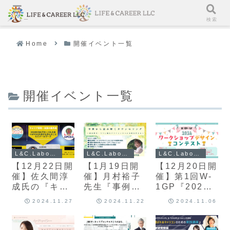
メニュー
検索
Home
開催イベント一覧
開催イベント一覧
L&C.Laboイベント
L&C.Laboイベント
L&C.Laboイベント
【12月22日開
【1月19日開
【12月20日開
催】佐久間淳
催】月村裕子
催】第1回W-
成氏の『キャ
先生『事例か
1GP『2024
リア開発・支
ら読み解くカ
ワークショッ
2024.11.27
2024.11.22
2024.11.06
援者の最先端
ウンセリン
プデザインコ
2024NCDA
グ』～適応障
ンテスト』開
グローバル大
害・うつに悩
催！