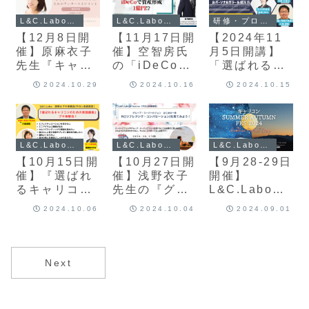
会＋APCDA
むクライエン
L&C.Laboイベント
L&C.Laboイベント
研修・プログラム
大会から学ん
トへの支援を
【12月8日開
【11月17日開
【2024年11
だこと セミナ
考える～
催】原麻衣子
催】空智房氏
月5日開講】
ー＆ワーク 』
先生『キャリ
の「iDeCoで
「選ばれるキ
アコンサルタ
資産形成1億
ャリコンのた
2024.10.29
2024.10.16
2024.10.15
ントのための
円!?〜クライ
めの実践講
アンガーマネ
エントの資産
座」最新経営
ジメント』
形成のために
理論&パーソ
キャリコンが
ナルカラー＆
L&C.Laboイベント
L&C.Laboイベント
L&C.Laboイベント
知っておきた
伝え方
【9月28-29日
【10月15日開
【10月27日開
いiDeCo・
開催】
催】『選ばれ
催】浅野衣子
DCのイロ
L&C.Labo『
るキャリコン
先生の『グル
ハ〜」
キャリコン
のための実践
ープ・スーパ
2024.10.06
2024.10.04
2024.09.01
SUMMER
講座』プチ体
ービジョン は
AUTUMN
験会！
じめの一歩
FES 2024』
RC(リフレク
開催！【２
シヴ・コンバ
Next
DAYS】
セーション)を
見てみよ
う！』