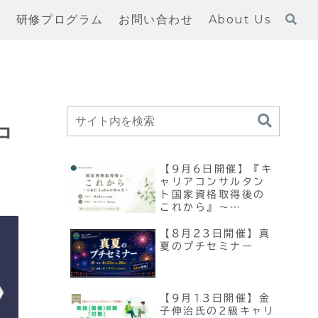
習
研修プログラム
お問い合わせ
About Us
コ
【9月6日開催】『キ
ャリアコンサルタン
ト国家資格取得後の
これから』～
L&C.Laboの歩み方
～
【8月23日開催】真
夏のプチセミナー
【9月13日開催】金
子伸治氏の2級キャリ