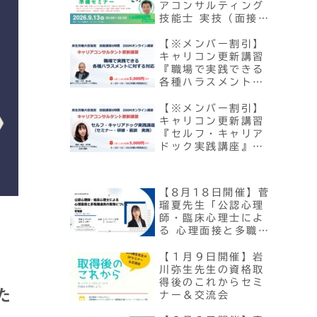
アコンサルティング
技能士 実技（面接）
試験『対策』準備セ
ミナー
【※メンバー割引】
キャリコン更新講習
『職場で実践できる
各種ハラスメントに
対する対応』
【10/3・12/5開
【※メンバー割引】
催】
キャリコン更新講習
『セルフ・キャリア
ドック実践講座』
（セミナー・研修・
面談実施）【10/24
開催】
【8月18日開催】菅
瑠夏先生「公認心理
師・臨床心理士によ
る 心理面接と多職種
連携の実際につい
て」【セミナー】
【１月９日開催】岩
川弥生先生の資格取
得後のこれからセミ
た
ナー＆交流会