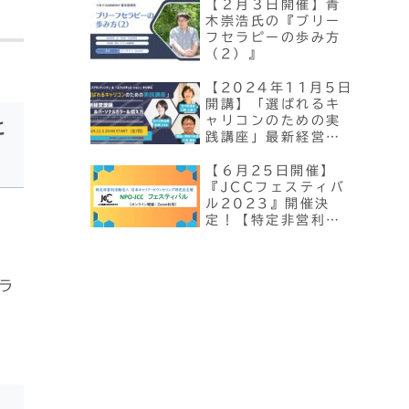
【２月３日開催】青
木崇浩氏の『ブリー
フセラピーの歩み方
（2）』
【2024年11月5日
開講】「選ばれるキ
ャリコンのための実
に
践講座」最新経営理
論&パーソナルカラー
＆伝え方
【６月25日開催】
『JCCフェスティバ
ル2023』開催決
定！【特定非営利活
動法人 日本キャリ
ア・カウンセリング
研究会主催
ラ