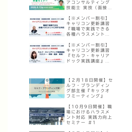
アコンサルティング
技能士 実技（面接）
試験『対策』準備セ
ミナー
【※メンバー割引】
キャリコン更新講習
『職場で実践できる
各種ハラスメントに
対する対応』
【10/3・12/5開
【※メンバー割引】
催】
キャリコン更新講習
『セルフ・キャリア
ドック実践講座』
（セミナー・研修・
面談実施）【10/24
開催】
【２月18日開催】セ
ルフ・ブランディン
グ部主催『キックオ
フミーティング』
【10月9日開催】職
場におけるハラスメ
ント対応 実践力向上
セミナー #1