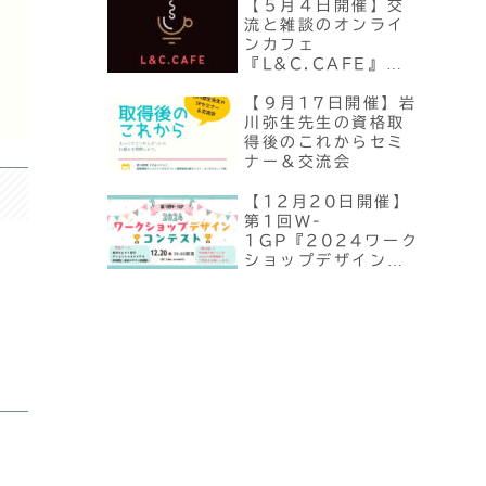
【５月４日開催】交
流と雑談のオンライ
ンカフェ
『L&C.CAFE』
OPEN！
【９月17日開催】岩
川弥生先生の資格取
得後のこれからセミ
ナー＆交流会
【12月20日開催】
第1回W-
1GP『2024ワーク
ショップデザインコ
ンテスト』開催！