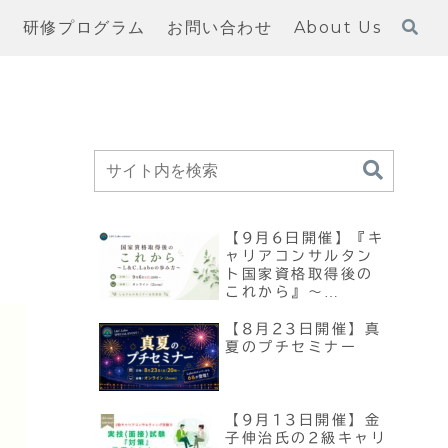
習
研修プログラム
お問い合わせ
About Us
【9月6日開催】『キ
ャリアコンサルタン
ト国家資格取得後の
これから』～
L&C.Laboの歩み方
～
【8月23日開催】真
夏のプチセミナー
【9月13日開催】金
子伸治氏の2級キャリ