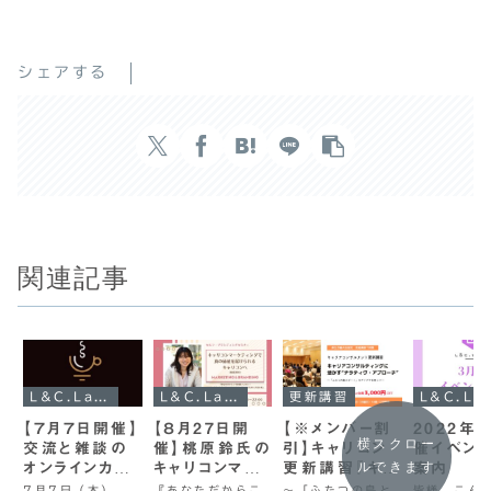
シェアする
関連記事
L&C.Laboイベント
L&C.Laboイベント
更新講習
L&C.L
【７月７日開催】
【８月27日開
【※メンバー割
2022年
横スクロー
交流と雑談の
催】桃原鈴氏の
引】キャリコン
催イベン
ルできます
オンラインカフ
キャリコンマー
更新講習『キャ
案内
ェ
ケティングで真
リアコンサルテ
7月7日（木）、
『あなただからこ
～「ふたつの島と
皆様、こん