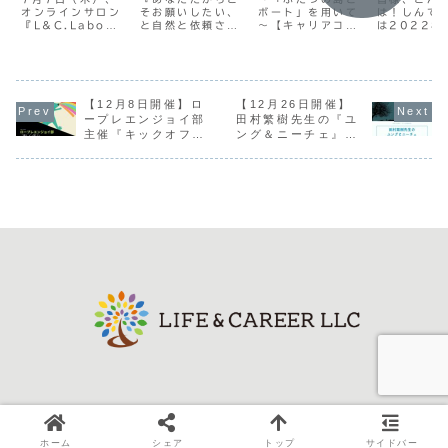
オンラインサロン
そお願いしたい、
ボート」を用いて
は！しんで
『L&C.CAFE
の価値を届けら
ィングに活か
『L&C.Labo』
と自然と依頼され
～【キャリアコン
は2022年
』OPEN！
れるキャリコン
す“ナラティヴ・
にて、雑談と交流
るブランド力のあ
サルタント更新講
開催される
へ【総復習回！】
アプローチ”』
のオンラインカフ
る人財になるため
習について】
トの予定を
ェ
に大切な事』講座
2016年4月より
させていた
【技能講習】
『L&C.CAFE』
紹介文【唯一無二
国家資格となった
す。3月開
をオープン致しま
のキャリコンへの
キャリアコンサル
ントのご案
す。こんなCAFE
【12月8日開催】ロ
道:全６回分（総復
【12月26日開催】
タント資格につき
3日（木）2
です。 気軽に雑談
習回！）唯一無二
ましては、常に最
オンライン
ープレエンジョイ部
田村繁樹先生の『ユ
や交流がしたい。
のキャリコンにな
新の知識を習得
『L&C.CA
主催『キックオフミ
ング＆ニーチェ』セ
色んな人と話して
るためのセルフ・
し、スキルを維持
オープン！
ーティング』
ミナー
みたい。 ノマドワ
ブランディングに
するために、5年
日（日）2
ーカー的にカフェ
マーケティングの
ごとに資格更新を
月村裕子さ
で作業したい。...
知見は欠かせま...
行うことが必要と
『試してみよ
なり...
© 2021 LIFE&CAREER LLC.
ホーム
シェア
トップ
サイドバー