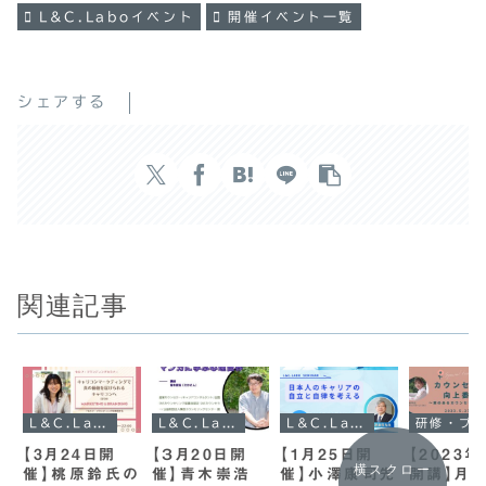
L&C.Laboイベント
開催イベント一覧
シェアする
関連記事
L&C.Laboイベント
L&C.Laboイベント
L&C.Laboイベント
研修・プログラ
【3月24日開
【３月20日開
【1月25日開
【2023
横スクロー
催】桃原鈴氏の
催】青木崇浩
催】小澤康司先
開講】月