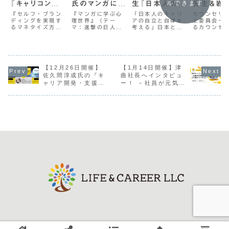
ルできます
『キャリコンマー
氏のマンガに学
生『日本人のキ
先生＆岩
ケティングで真
ぶ心理世界
ャリアの自立と
生先生『
『セルフ・ブラン
『マンガに学ぶ心
「日本人のキャリ
カウンセリ
ディングを実現す
理世界』（テー
アの自立と自律を
上委員会～
の価値を届けら
（進撃の巨人
自律を考える』
セリング
るマネタイズ方
マ：進撃の巨人）
考える」日本と欧
るカウンセ
れるキャリコン
編）
セミナー
員会』～
法』唯一無二のキ
3月20日（祝
米の雇用システム
をしよう～
へVol.05』
るカウンセ
ャリコンへの道：
金）、オンライン
は大きく異なりま
セラーとし
その5唯一無二の
サロン
す。欧米は職務主
践力をつけ
【全6回】
グをしよう
キャリコンになる
『L&C.Labo』
義で雇用はJOB型
の講座を開
ためのセルフ・ブ
にて、つなぐ
（職務に基ずく雇
す。国家資
ランディングにマ
【12月26日開催】
Harmony代表の
【1月14日開催】津
用契約）です。職
に入れて、
ーケティングの知
青木崇浩（たかさ
務がなくなれば解
ウンセリン
佐久間淳成氏の『キ
曲社長へインタビュ
見は欠かせませ
ん）によるセミナ
雇されます。日本
意気込んで
ャリア開発・支援の
ー！ －社員が元気に
ん。本講座では全
ー＆ワークを開催
の正社員制度はメ
のの、実際
最先端』セミナー＆
なるコツ教えてくだ
６回を通してマー
いたします。たか
ンバーシップ制
イエントさ
ワーク～
さいー
ケティングを学ぶ
さんは、キャリア
（企業という「共
の前にする
2023NCDAグロー
事で、ブランディ
コンサルタント国
同体」のメンバ
うすれば良
バル大会＋APCDA
ング...
家資格を取...
ー...
か...
大会から学んだこと
～
© 2021 LIFE&CAREER LLC.