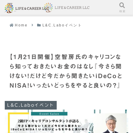
メニュー
検索
Home
L&C.Laboイベント
【1月21日開催】空智房氏のキャリコンな
ら知っておきたいお⾦のはなし『今さら聞
けない！だけど今だから聞きたいiDeCoと
NISA！いったいどっちをやると良いの？』
L&C.Laboイベント