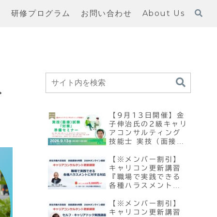
習
研修プログラム
お問い合わせ
About Us
へ
【9月13日開催】金
子伸治氏の2級キャリ
アコンサルティング
技能士 実技（面接）
試験『対策』準備セ
ミナー
【※メンバー割引】
キャリコン更新講習
『職場で実践できる
各種ハラスメントに
対する対応』
【10/3・12/5開
【※メンバー割引】
催】
キャリコン更新講習