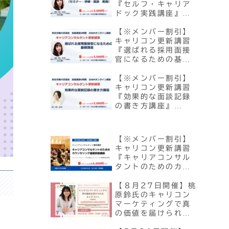
『セルフ・キャリア
ドック実践講座』
（セミナー・研修・
面談実施）【10/24
【※メンバー割引】
開催】
キャリコン更新講習
『選ばれる採用面接
官になるための基礎
講座』【9/12・
11/28開催】
【※メンバー割引】
キャリコン更新講習
『効果的な面談記録
の書き方講座』
【9/5・11/21開
催】
【※メンバー割引】
キャリコン更新講習
『キャリアコンサル
タントのためのカウ
ンセリング基礎技能
講座』【9月2日・3
【８月27日開催】桃
日開催】
原鈴氏のキャリコン
マーケティングで真
の価値を届けられる
キャリコンへ【総復