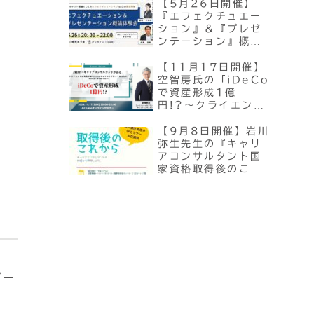
習回！】
【5月26日開催】
『エフェクチュエー
ション』＆『プレゼ
ンテーション』概論
オンライン体験会！
【11月17日開催】
空智房氏の「iDeCo
で資産形成1億
円!?〜クライエント
の資産形成のために
キャリコンが知って
【9月8日開催】岩川
おきたいiDeCo・
弥生先生の『キャリ
DCのイロハ〜」
アコンサルタント国
家資格取得後のこれ
から』セミナー
ポー