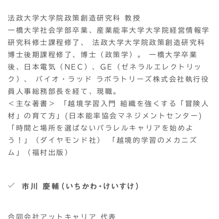
法政大学大学院政策創造研究科 教授
一橋大学社会学部卒業、産業能率大学大学院経営情報学
研究科修士課程修了、 法政大学大学院政策創造研究科
博士後期課程修了、博士（政策学）。 一橋大学卒業
後、日本電気（NEC）、GE（ゼネラルエレクトリッ
ク）、 バイオ・ラッド ラボラトリーズ株式会社執行役
員人事総務部長を経て、現職。
＜主な著書＞ 「越境学習入門 組織を強くする「冒険人
材」の育て方」(日本能率協会マネジメントセンター)
「時間と場所を選ばないパラレルキャリアを始めよ
う！」（ダイヤモンド社） 「越境的学習のメカニズ
ム」（福村出版）
市川 慶輔（いちかわ・けいすけ）
合同会社アットキャリア 代表