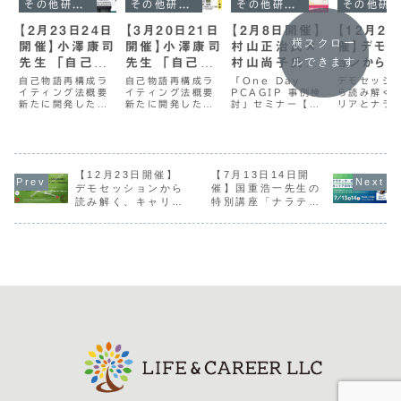
その他研修等
その他研修等
その他研修等
その他研修
【2月23日24日
【3月20日21日
【2月8日開催】
【12月2
横スクロー
開催】小澤康司
開催】小澤康司
村山正治氏×
催】デモセ
ルできます
先生 「自己物
先生 「自己物
村山尚子氏
ョンから
語再構成ライテ
語再構成ライテ
「One Day
く、キャリ
自己物語再構成ラ
自己物語再構成ラ
「One Day
デモセッシ
イティング法概要
イティング法概要
PCAGIP 事例検
ら読み解く
ィング法」体験
ィング法」体験
PCAGIP 事
ラティヴ
新たに開発した
新たに開発した
討」セミナー【講
リアとナラ
講座（2日間）
講座（2日間）
例検討」セミナ
点
【自己物語再構成
【自己物語再構成
座概要】JCC主催
の交差点ナ
ー
ライティング法】
ライティング法】
で2021年には
ヴ・カウン
は、ナラティヴ ・
は、ナラティヴ ・
「もう一度カウン
である国重
セラピーの重要な
セラピーの重要な
セリング入門」、
んの面接を
アイデアを踏まえ
アイデアを踏まえ
2022年には「コ
キャリアカ
て、これまでの
【12月23日開催】
て、これまでの
【7月13日14日開
ラボ レイティヴ・
リングの実
「自己物語」とは
「自己物語」とは
カウンセリング」
て来たスタ
デモセッションから
催】国重浩一先生の
矛盾する「ユニー
矛盾する「ユニー
のワークショップ
（浅野、小
読み解く、キャリア
特別講座「ナラティ
クな結果（忘れて
クな結果（忘れて
を実施しました。
川、八巻）
とナラティヴの交差
ヴ・セラピーから考
いた生きられた経
いた生きられた経
これらのワークシ
合うことを
点
えるキャリアのカウ
験など）」を探索
験など）」を探索
ョップを通じて、
て、両者の
ンセリング」【２日
し、その大切な
し、その大切な
カウ...
試みる契機
間】
意...
意...
うと...