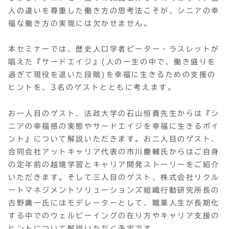
人の違いを尊重した働き方の思考法こそが、シニアの幸
福な働き方の実現には欠かせません。
本セミナーでは、歴史人口学者ピーター・ラスレットが
唱えた『サードエイジ』(人の一生の中で、働き盛りを
過ぎて現役を退いた段階)を幸福に生きるための支援の
ヒントを、3名のゲストとともに考えます。
お一人目のゲスト、法政大学の石山恒貴先生からは『シ
ニアの幸福感の実態やサードエイジを幸福に生きるポイ
ント』について解説いただきます。お二人目のゲスト、
合同会社アットキャリア代表の市川慶輔氏からはご自身
の定年前の越境学習とキャリア開発ストーリーをご紹介
いただきます。そして三人目のゲスト、株式会社リクル
ートマネジメントソリューションズ組織行動研究所長の
古野庸一氏にはモデレーターとして、職業人生が長期化
する中でのウェルビーイングの在り方やキャリア支援の
ヒントについて解説いただく予定です。